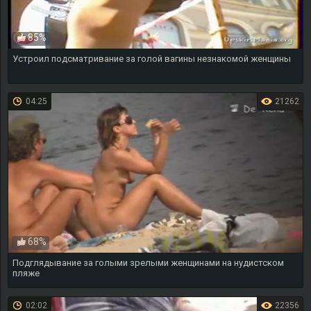
85%
Устроил подсматривание за голой вагины незнакомой женщины
04:25
21262
68%
Подглядывание за голыми зрелыми женщинами на нудистском
пляже
02:02
22356