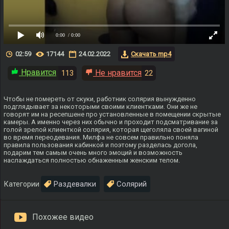
0:00
/ 0:00
02:59
17144
24.02.2022
Скачать mp4
Нравится
Не нравится
113
22
Чтобы не помереть от скуки, работник солярия вынужденно
подглядывает за некоторыми своими клиентками. Они же не
говорят им на ресепшене про установленные в помещении скрытые
камеры. А именно через них обычно и проходит подсматривание за
голой зрелой клиенткой солярия, которая щеголяла своей вагиной
во время переодевания. Милфа не совсем правильно поняла
правила пользования кабинкой и поэтому разделась догола,
подарим тем самым очень много эмоций и возможность
наслаждаться полностью обнаженным женским телом.
Раздевалки
Солярий
Категории
Похожее видео