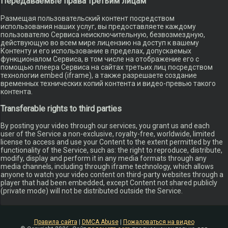
Передаваемые права третьим лицам
Размещая пользовательский контент посредством
использования наших услуг, вы предоставляете каждому
пользователю Сервиса неисключительную, безвозмездную,
действующую во всем мире лицензию на доступ к вашему
Контенту и его использование в пределах, допускаемых
функционалом Сервиса, в том числе на отображение его с
помощью плеера Сервиса на сайтах третьих лиц посредством
технологии embed (iframe), а также разрешаете создание
временных технических копий контента и видео-превью такого
контента.
Transferable rights to third parties
By posting your video through our services, you grant us and each
user of the Service a non-exclusive, royalty-free, worldwide, limited
license to access and use your Content to the extent permitted by the
functionality of the Service, such as: the right to reproduce, distribute,
modify, display and perform it in any media formats through any
media channels, including through iframe technology, which allows
anyone to watch your video content on third-party websites through a
player that had been embedded, except Content not shared publicly
(private mode) will not be distributed outside the Service.
Правила сайта
|
DMCA Abuse
|
Пожаловаться на видео