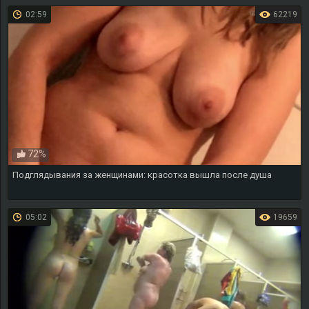
02:59
62219
72%
Подглядывания за женщинами: красотка вышла после душа
05:02
19659