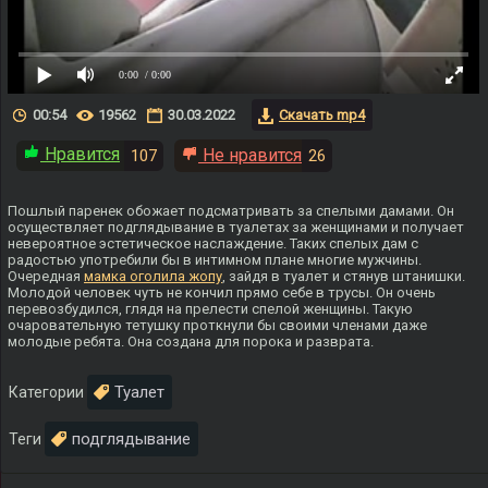
0:00
/ 0:00
00:54
19562
30.03.2022
Скачать mp4
Нравится
Не нравится
107
26
Пошлый паренек обожает подсматривать за спелыми дамами. Он
осуществляет подглядывание в туалетах за женщинами и получает
невероятное эстетическое наслаждение. Таких спелых дам с
радостью употребили бы в интимном плане многие мужчины.
Очередная
мамка оголила жопу
, зайдя в туалет и стянув штанишки.
Молодой человек чуть не кончил прямо себе в трусы. Он очень
перевозбудился, глядя на прелести спелой женщины. Такую
очаровательную тетушку проткнули бы своими членами даже
молодые ребята. Она создана для порока и разврата.
Туалет
Категории
подглядывание
Теги