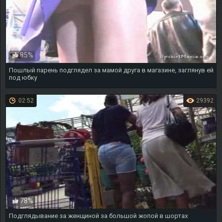
85%
Пошлый парень подглядел за мамой друга в магазине, заглянув ей
под юбку
02:52
29392
78%
Подглядывание за женщиной за большой жопой в шортах