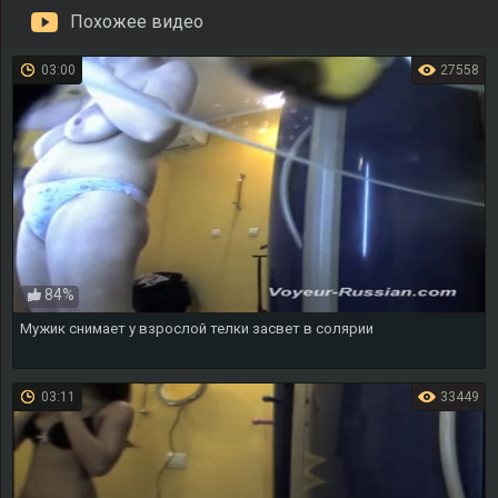
Похожее видео
03:00
27558
84%
Мужик снимает у взрослой телки засвет в солярии
03:11
33449