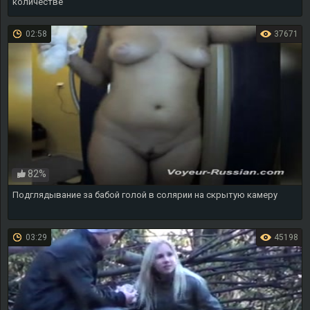
количестве
02:58
37671
82%
Подглядывание за бабой голой в солярии на скрытую камеру
03:29
45198