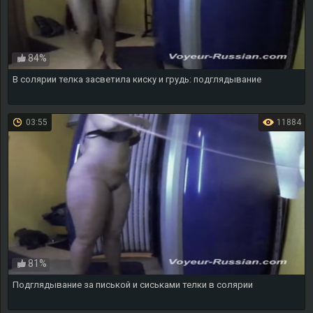
84%
В солярии телка засветила киску и грудь: подглядывание
03:55
11884
81%
Подглядывание за писькой и сиськами телки в солярии