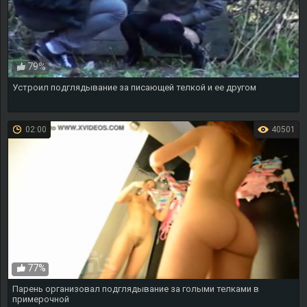
79%
Устроил подглядывание за писающей телкой и ее другом
02:00
40501
77%
Парень организовал подглядывание за голыми телками в
примерочной