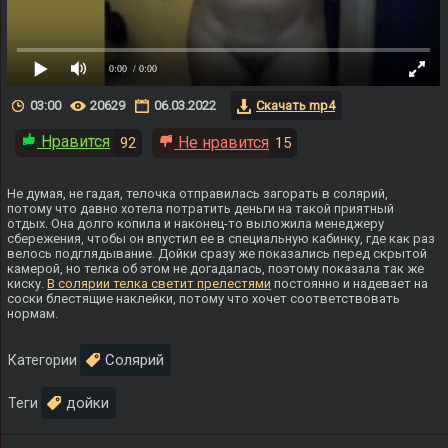
0:00
/ 0:00
03:00
20629
06.03.2022
Скачать mp4
Нравится
Не нравится
92
15
Не думая, не гадая, телочка отправилась загорать в солярий,
потому что давно хотела потратить деньги на такой приятный
отдых. Она долго копила и наконец-то выложила менеджеру
сбережения, чтобы он впустил ее в специальную кабинку, где как раз
велось подглядывание. Дойки сразу же показались перед скрытой
камерой, но телка об этом не догадалась, поэтому показала так же
киску.
В солярии телка светит прелестями
постоянно и надевает на
соски блестящие наклейки, потому что хочет соответствовать
нормам.
Солярий
Категории
дойки
Теги