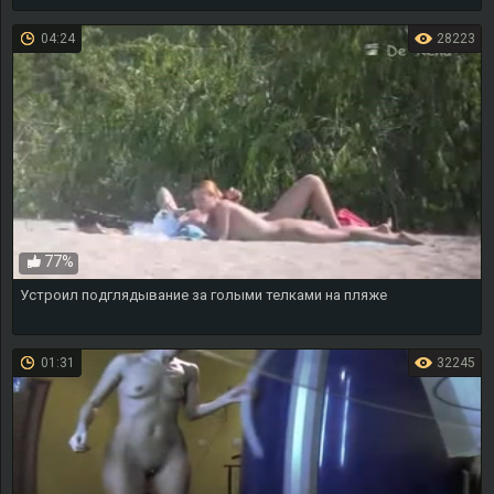
04:24
28223
77%
Устроил подглядывание за голыми телками на пляже
01:31
32245