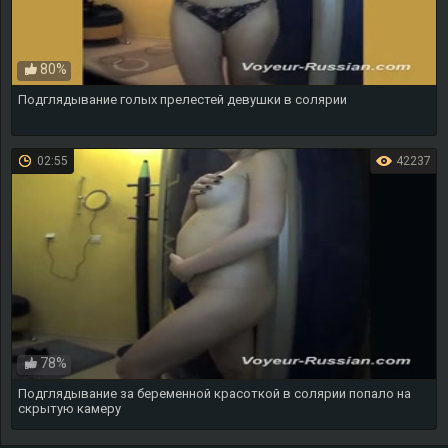
80%
Подглядывание голых прелестей девушки в солярии
02:55
42237
78%
Подглядывание за беременной красоткой в солярии попало на
скрытую камеру