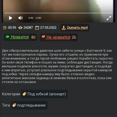
0:00
/ 0:00
00:59
26087
27.05.2022
Скачать mp4
Нравится
Не нравится
80
26
Две обворожительная дамочки шли себе по улице с Балтикой 9, как
тут им повстречался парень. Сучки его отшили, но привлекли при
этом внимание, и тогда герой-любовник решил поработать скрытно.
Он взял свой телефон и пошел за ними, соблюдая дистанцию. Когда
милашки подпили алкоголя, мужик сократил дистанцию, и подойдя
к ним впритык, устроил реальное подглядывание скрытой камерой
под юбки. Через сельфи-камеру ему было отлично видно
аппетитные женские задницы в нижнем белье и колготках, пока они
стояли на остановке.
Под юбкой (апскирт)
Категории
подглядывание
Теги