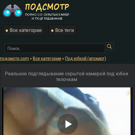
Все категории
Все теги
подсмотр.com
»
Все категории
»
Под юбкой (апскирт)
Реальное подглядывание скрытой камерой под юбки
телочкам